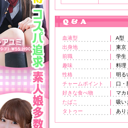
血液型
A型
出身地
東京
前職
学生
趣味
料理
性格
明る
チャームポイント
口・
好きな食べ物
マカ
たばこ
吸い
タトゥー
あり