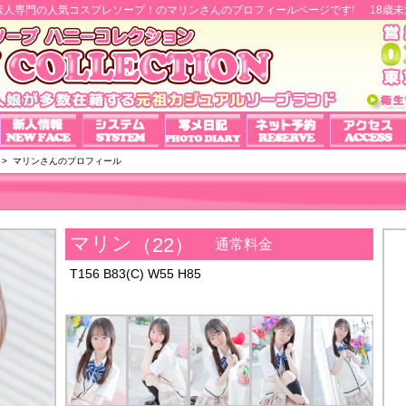
素人専門の人気コスプレソープ！のマリンさんのプロフィールページです!
18歳
>
マリンさんのプロフィール
マリン
（22）
通常料金
T156
B83(C)
W55
H85