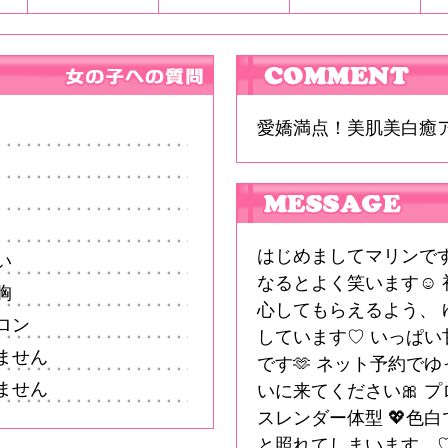
愛嬌満点！美肌美白癒
はじめましてマリンです
い
なるとよく笑います☺️
胸
心してもらえるよう、
ロン
しています♡ いっぱ
ません
です🫶 ネット予約で
ません
いに来てください🎀 プ
スレンダー体型 💖色白
と照れてしまいます…♡ 